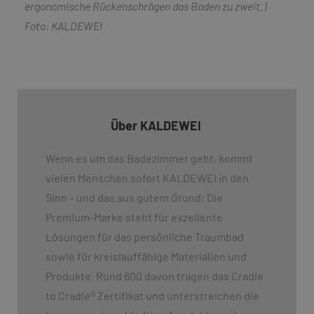
ergonomische Rückenschrägen das Baden zu zweit. |
Foto: KALDEWEI
Über KALDEWEI
Wenn es um das Badezimmer geht, kommt
vielen Menschen sofort KALDEWEI in den
Sinn – und das aus gutem Grund: Die
Premium-Marke steht für exzellente
Lösungen für das persönliche Traumbad
sowie für kreislauffähige Materialien und
Produkte. Rund 600 davon tragen das Cradle
to Cradle
®
Zertifikat und unterstreichen die