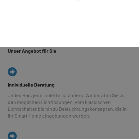
Das Bad ist eine Wohlfühloase, in der wir viel Zeit
verbringen. Daher lohnt es sich, wenn Bad und das
dazugehörige Beleuchtungskonzept aus einem Guss
sind. Otholt GmbH & Co. KG ist Ihr Partner aus Brake für
ganzheitliche Beleuchtungskonzepte für Bad und WC.
Unser Angebot für Sie
Individuelle Beratung
Jedes Bad, jede Toilette ist anders. Wir beraten Sie zu
den möglichen Lichtlösungen, vom klassischen
Lichtschalter bis hin zu Beleuchtungskonzepten, die in
Ihr Smart Home eingebunden werden.