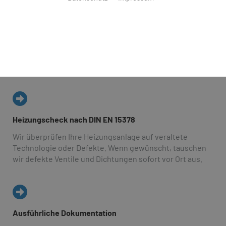
Manche Heizkörper werden heißer als andere, obwohl
sie gleich eingestellt sind? Das Wasser in der Dusche
braucht ewig, bis es warm ist? Dann sollten Sie einen
Heizungscheck durchführen lassen. Otholt GmbH & Co.
KG aus Brake hilft Ihnen, veraltete Technologien und
Defekte in Ihrer Heizungsanlage zu finden.
Heizungscheck nach DIN EN 15378
Wir überprüfen Ihre Heizungsanlage auf veraltete
Technologie oder Defekte. Wenn gewünscht, tauschen
wir defekte Ventile und Dichtungen sofort vor Ort aus.
Ausführliche Dokumentation