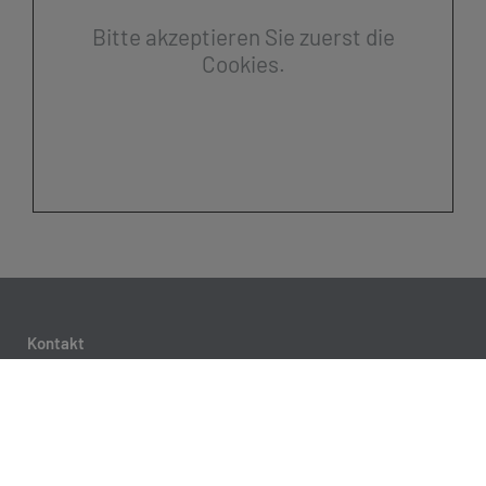
Bitte akzeptieren Sie zuerst die
Cookies.
Kontakt
Otholt GmbH & Co. KG
Kirchenstraße 33
26919 Brake